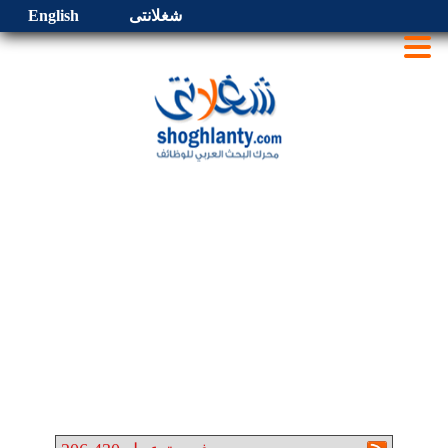
شغلانتى
English