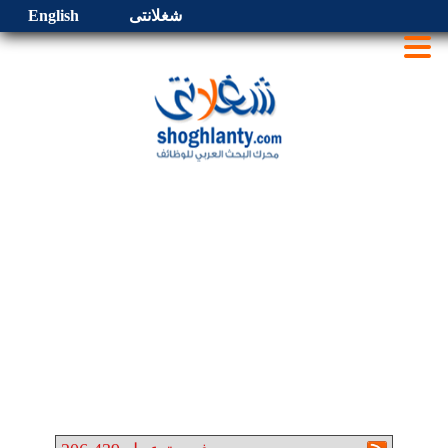
شغلانتى
English