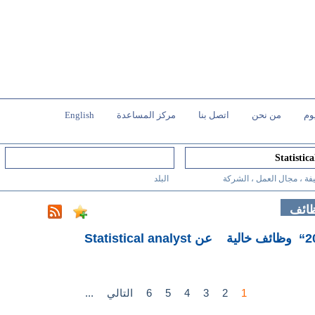
وم
من نحن
اتصل بنا
مركز المساعدة
English
فة ، مجال العمل ، الشركة
البلد
ظائف
عن Statistical analyst
1
2
3
4
5
6
التالي
...