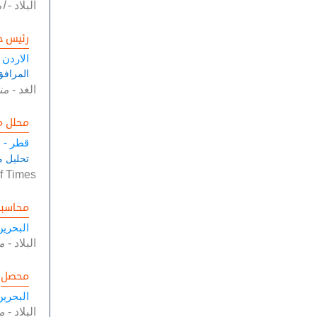
البلاد
-
أ
رئيس ح
الاردن
المرافق و
الغد
-
من
محلل م
قطر -
ا
تحليل م
f Times
محاسب
البحرين
البلاد
-
م
محصل
البحرين
البلاد
-
م