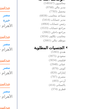
محاسبون
(149167)
محاسب
مدير مالي
(9768)
محصل
(7783)
مصر
مساعد محاسب
(6838)
مدير حسابات
(5414)
خبرة
رئيس حسابات
(4964)
الأهرام
-
مراجع حسابات
(3533)
مراجع داخلي
(3062)
محاسب
محاسب تكاليف
(3034)
موظف مالي
(2661)
مصر
الجنسيات المطلوبة
الأهرام
-
هندي
(5365)
سعودي
(3975)
محاسب
فيليبينى
(3034)
عمانى
(2948)
مصر
كويتى
(870)
الأهرام
-
إماراتي
(820)
مصري
(707)
أردني
(493)
محاسب
باكستانى
(414)
قطري
(374)
مصر
الأهرام
-
محاسب