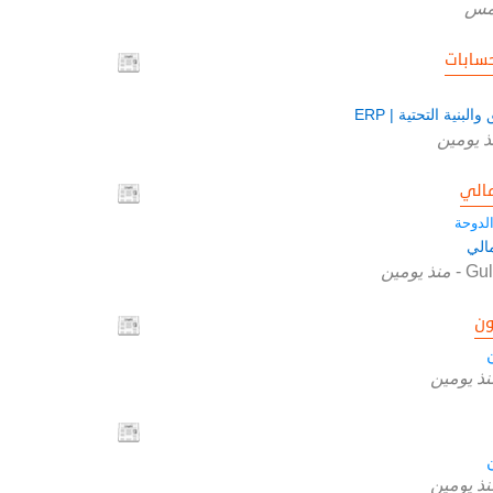
مس
سابات
البنية التحتية | ERP
ذ يومين
الي
لدوحة
الي
Gul
-
منذ يومين
ون
نذ يومين
نذ يومين