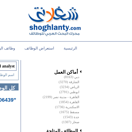
الرئيسية
استعراض الوظائف
وظائف الي
أماكن العمل
اسم الوظي
دبي
(8163)
الشارقة
(3270)
الرياض
(3234)
كل الو
ابوظبي
(2791)
القاهرة - مدينة نصر
(2199)
”206439“ وظائف خالية
القاهرة
(1854)
الاسكندرية
(1736)
مسقط
(1675)
جدة
(1543)
صحار
(1307)
الوظائف المتاحة