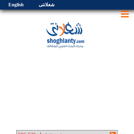
شغلانتى
English