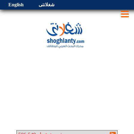
شغلانتى
English