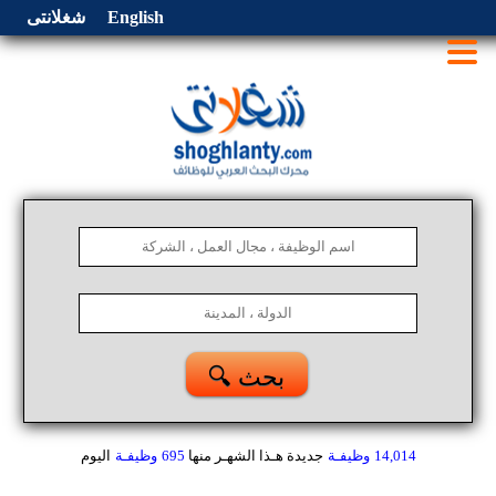
English
شغلانتى
🔍 بحث
14,014
وظيفـة
جديدة هـذا الشهـر
منها
695
وظيفـة
اليوم