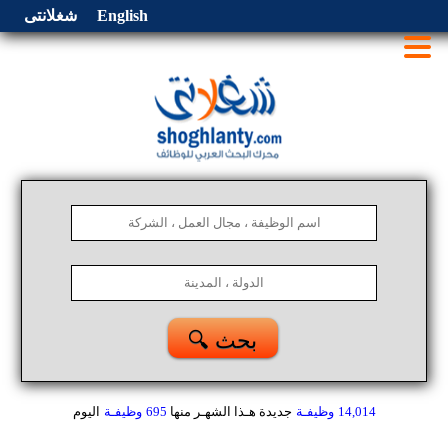
English
شغلانتى
🔍 بحث
14,014
وظيفـة
جديدة هـذا الشهـر
منها
695
وظيفـة
اليوم