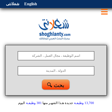
English
شغلانتى
🔍 بحث
13,700
وظيفـة
جديدة هـذا الشهـر
منها
381
وظيفـة
اليوم