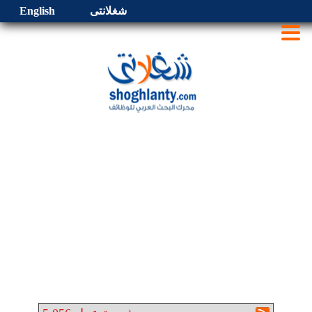
شغلانتى
English