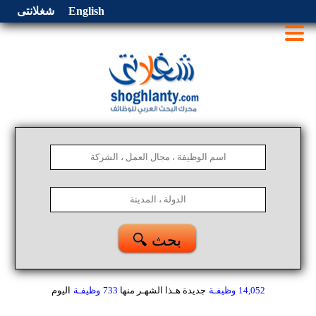
English
شغلانتى
🔍 بحث
14,052
وظيفـة
جديدة هـذا الشهـر
منها
733
وظيفـة
اليوم