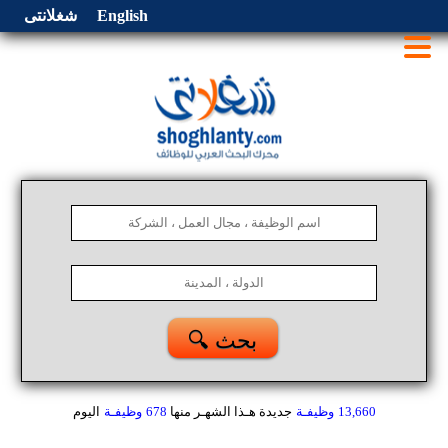
English
شغلانتى
🔍 بحث
13,660
وظيفـة
جديدة هـذا الشهـر
منها
678
وظيفـة
اليوم