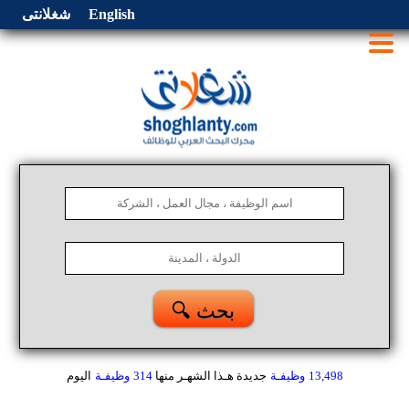
English
شغلانتى
🔍 بحث
13,498
وظيفـة
جديدة هـذا الشهـر
منها
314
وظيفـة
اليوم