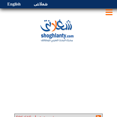
شغلانتى
English