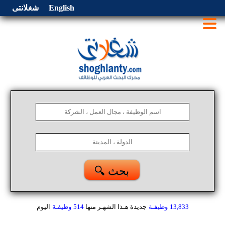
English
شغلانتى
🔍 بحث
13,833
وظيفـة
جديدة هـذا الشهـر
منها
514
وظيفـة
اليوم