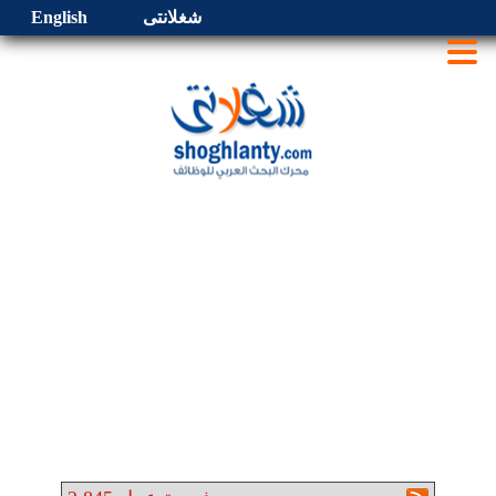
شغلانتى
English