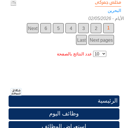
مخلص جمركى
البحرين
الأيام
-
02/05/2026
1
Next
6
5
4
3
2
Last
Next pages
عدد النتائج بالصفحة
الرئيسية
وظائف اليوم
استعراض الوظائف