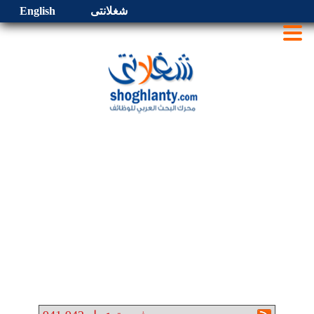
شغلانتى
English