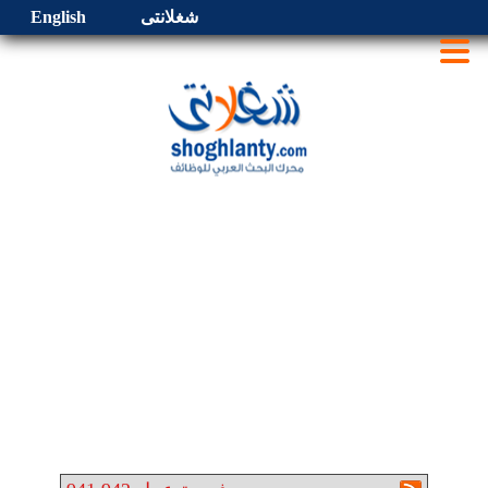
شغلانتى
English