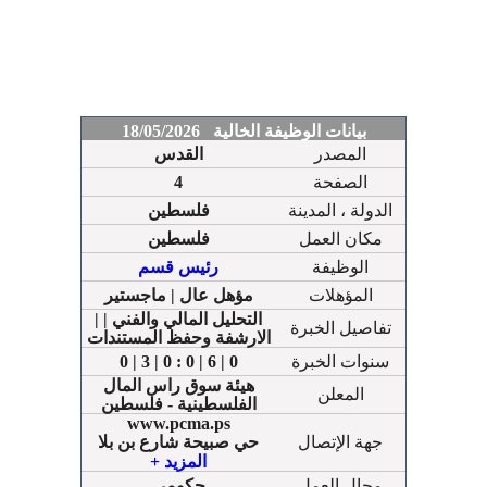
بيانات الوظيفة الخالية 18/05/2026
المصدر
القدس
الصفحة
4
الدولة ، المدينة
فلسطين
مكان العمل
فلسطين
الوظيفة
رئيس قسم
المؤهلات
مؤهل عال | ماجستير
التحليل المالي والفني | |
تفاصيل الخبرة
الارشفة وحفظ المستندات
سنوات الخبرة
0 | 3 | 0 : 0 | 6 | 0
هيئة سوق راس المال
المعلن
الفلسطينية - فلسطين
www.pcma.ps
جهة الإتصال
حي صبيحة شارع بن بلا
داخلي 112
+ المزيد
داخلي 120
مجال العمل
حكومي