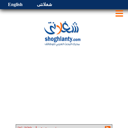
شغلانتى
English