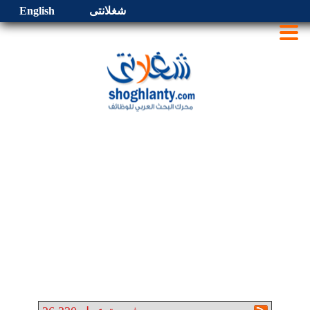
شغلانتى
English