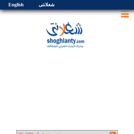
شغلانتى
English