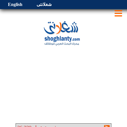
شغلانتى
English