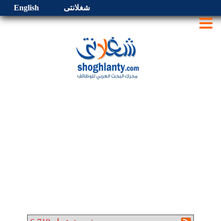
شغلانتى
English