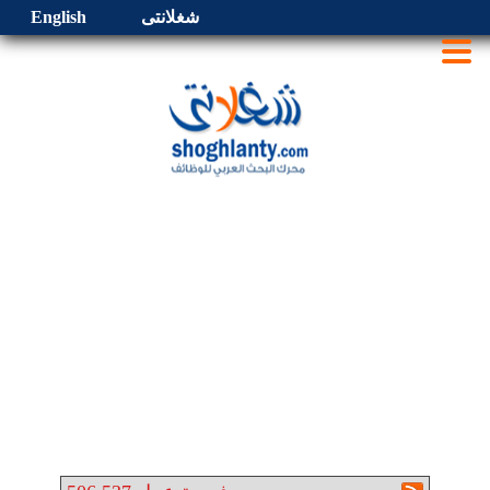
شغلانتى
English