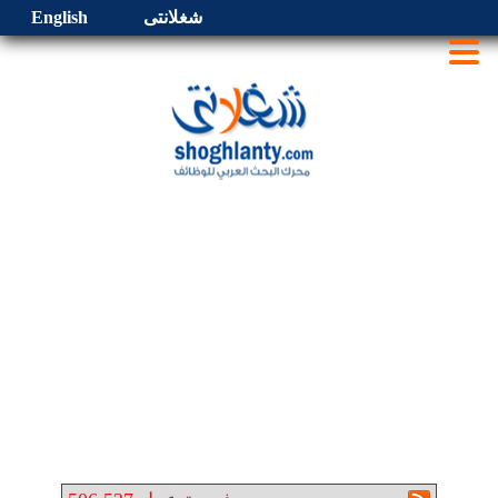
شغلانتى
English