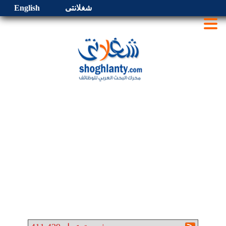
شغلانتى
English