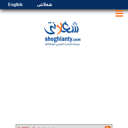
شغلانتى
English