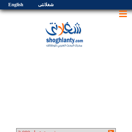
شغلانتى
English