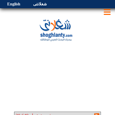
شغلانتى
English