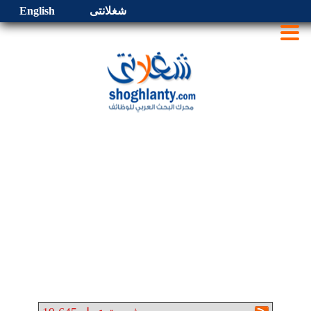
شغلانتى
English