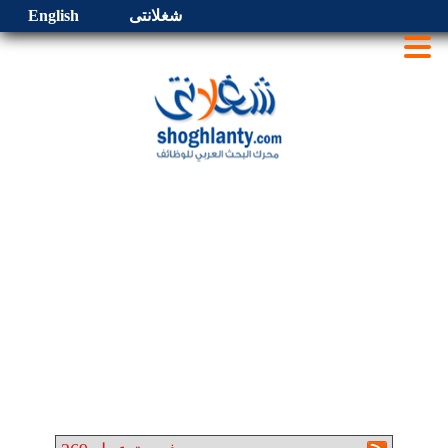
شغلانتى
English