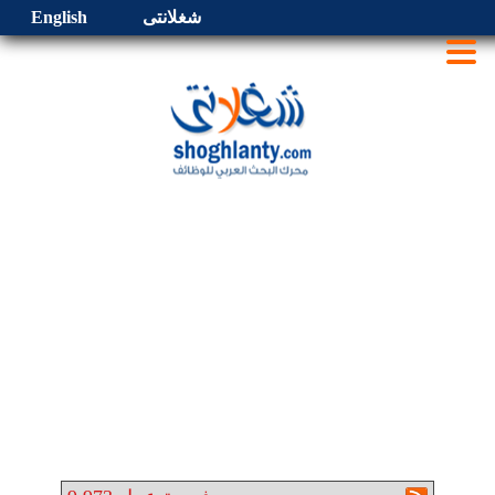
شغلانتى
English