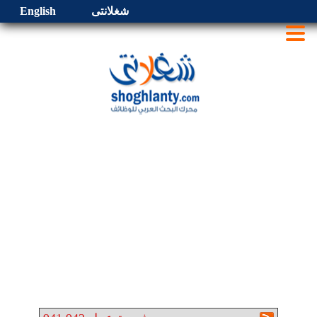
شغلانتى
English