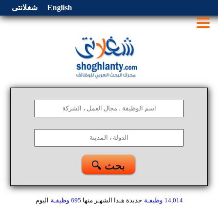
English
شغلانتى
🔍 بحث
14,014
وظيفـة
جديدة هـذا الشهـر
منها
695
وظيفـة
اليوم