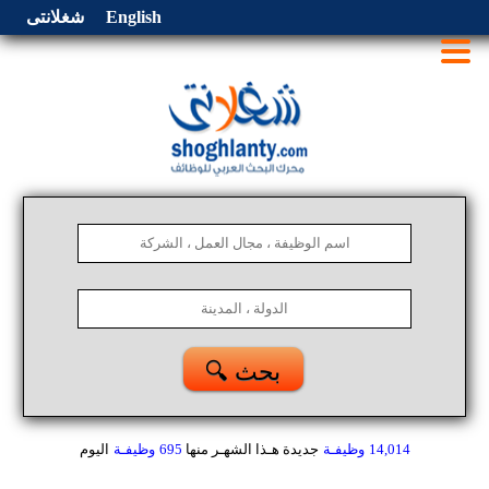
English
شغلانتى
🔍 بحث
14,014
وظيفـة
جديدة هـذا الشهـر
منها
695
وظيفـة
اليوم