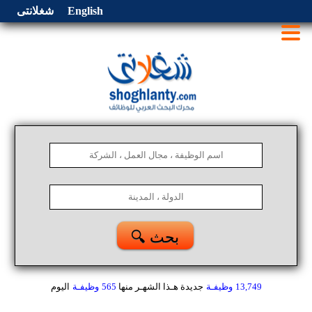
English
شغلانتى
🔍 بحث
13,749
وظيفـة
جديدة هـذا الشهـر
منها
565
وظيفـة
اليوم