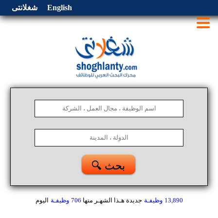
English
شغلانتى
🔍 بحث
13,890
وظيفـة
جديدة هـذا الشهـر
منها
706
وظيفـة
اليوم