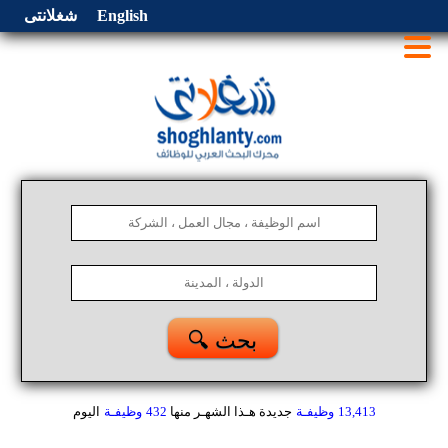
English
شغلانتى
🔍 بحث
13,413
وظيفـة
جديدة هـذا الشهـر
منها
432
وظيفـة
اليوم