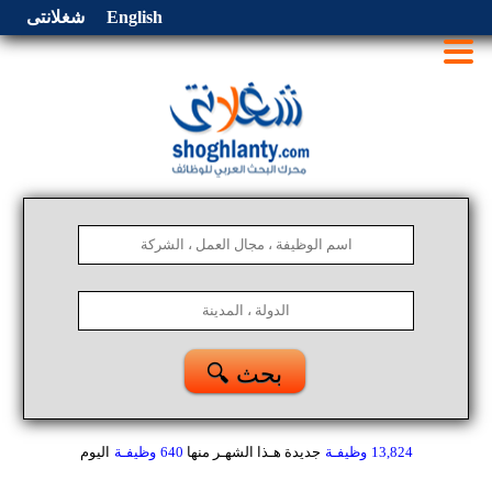
English
شغلانتى
🔍 بحث
13,824
وظيفـة
جديدة هـذا الشهـر
منها
640
وظيفـة
اليوم