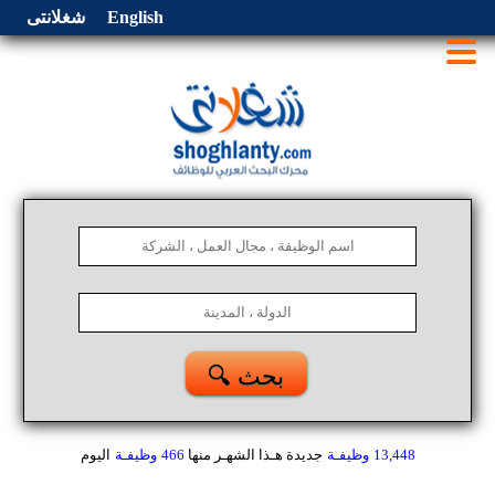
English
شغلانتى
🔍 بحث
13,448
وظيفـة
جديدة هـذا الشهـر
منها
466
وظيفـة
اليوم