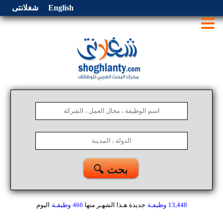
English
شغلانتى
🔍 بحث
13,448
وظيفـة
جديدة هـذا الشهـر
منها
466
وظيفـة
اليوم