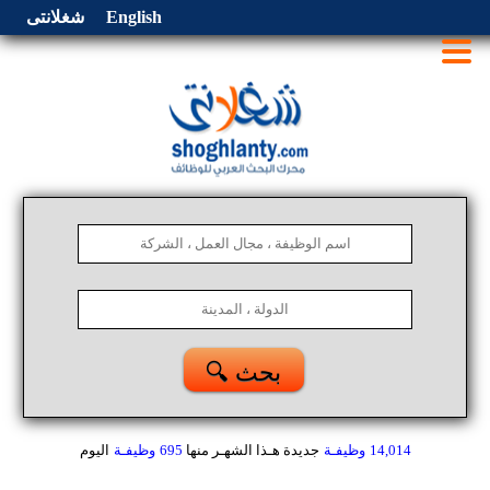
English
شغلانتى
🔍 بحث
14,014
وظيفـة
جديدة هـذا الشهـر
منها
695
وظيفـة
اليوم