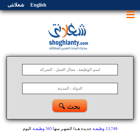
English
شغلانتى
🔍 بحث
13,749
وظيفـة
جديدة هـذا الشهـر
منها
565
وظيفـة
اليوم