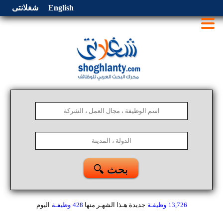
English
شغلانتى
🔍 بحث
13,726
وظيفـة
جديدة هـذا الشهـر
منها
428
وظيفـة
اليوم