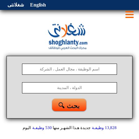
English
شغلانتى
🔍 بحث
13,828
وظيفـة
جديدة هـذا الشهـر
منها
530
وظيفـة
اليوم