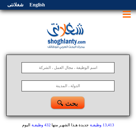
English
شغلانتى
🔍 بحث
13,413
وظيفـة
جديدة هـذا الشهـر
منها
432
وظيفـة
اليوم