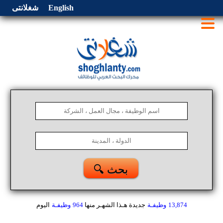
English
شغلانتى
🔍 بحث
13,874
وظيفـة
جديدة هـذا الشهـر
منها
964
وظيفـة
اليوم