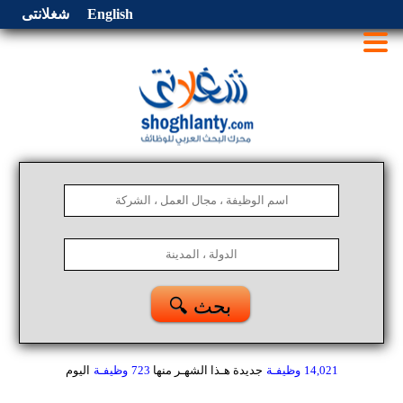
English
شغلانتى
🔍 بحث
14,021
وظيفـة
جديدة هـذا الشهـر
منها
723
وظيفـة
اليوم