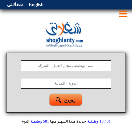
English
شغلانتى
🔍 بحث
13,401
وظيفـة
جديدة هـذا الشهـر
منها
581
وظيفـة
اليوم