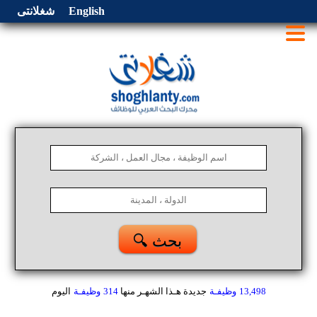
English
شغلانتى
🔍 بحث
13,498
وظيفـة
جديدة هـذا الشهـر
منها
314
وظيفـة
اليوم